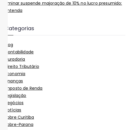
Liminar suspende majoração de 10% no lucro presumido:
entenda
Categorias
Blog
Contabilidade
Curadoria
Direito Tributário
Economia
Finanças
Imposto de Renda
Legislação
Negócios
Notícias
Sobre Curitiba
Sobre-Parana