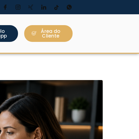
lo
Área do
app
Cliente