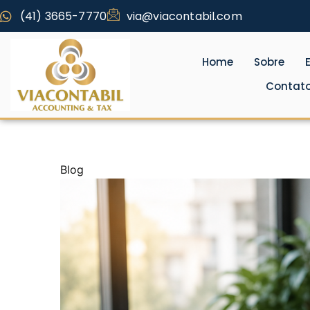
(41) 3665-7770
via@viacontabil.com
Home
Sobre
Contat
Blog