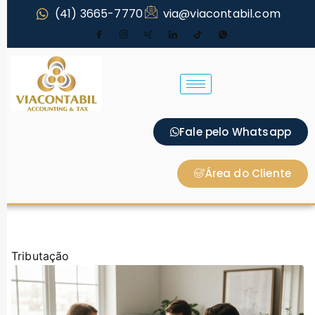
(41) 3665-7770
via@viacontabil.com
Fale pelo Whatsapp
Área do Cliente
Tributação