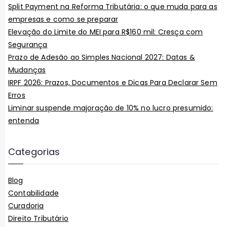
Split Payment na Reforma Tributária: o que muda para as
empresas e como se preparar
Elevação do Limite do MEI para R$160 mil: Cresça com
Segurança
Prazo de Adesão ao Simples Nacional 2027: Datas &
Mudanças
IRPF 2026: Prazos, Documentos e Dicas Para Declarar Sem
Erros
Liminar suspende majoração de 10% no lucro presumido:
entenda
Categorias
Blog
Contabilidade
Curadoria
Direito Tributário