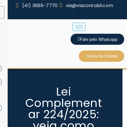
(41) 3665-7770
via@viacontabil.com
Fale pelo Whatsapp
Área do Cliente
Lei
Complement
ar 224/2025:
veja como