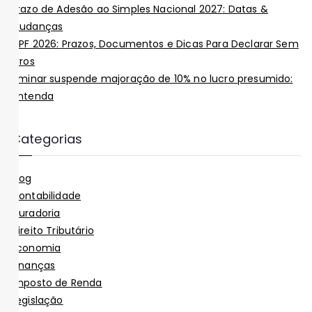
Prazo de Adesão ao Simples Nacional 2027: Datas &
Mudanças
IRPF 2026: Prazos, Documentos e Dicas Para Declarar Sem
Erros
Liminar suspende majoração de 10% no lucro presumido:
entenda
Categorias
Blog
Contabilidade
Curadoria
Direito Tributário
Economia
Finanças
Imposto de Renda
Legislação