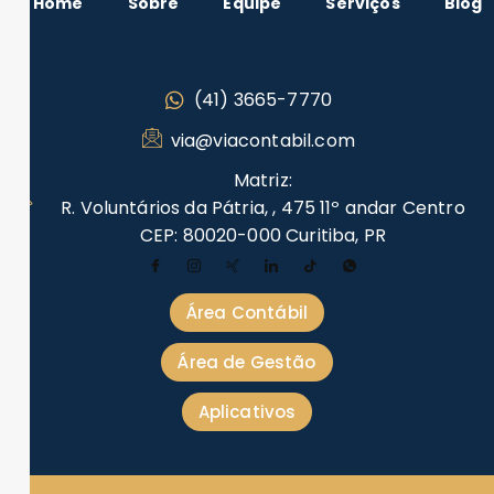
Home
Sobre
Equipe
Serviços
Blog
(41) 3665-7770
via@viacontabil.com
Matriz:
R. Voluntários da Pátria, , 475 11º andar Centro
CEP: 80020-000 Curitiba, PR
Área Contábil
Área de Gestão
Aplicativos