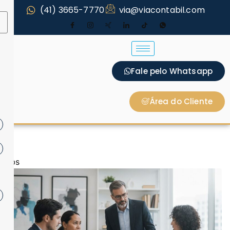
(41) 3665-7770
via@viacontabil.com
Fale pelo Whatsapp
Área do Cliente
ibs