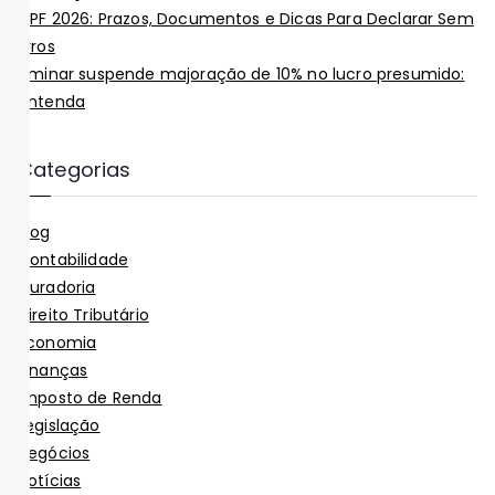
IRPF 2026: Prazos, Documentos e Dicas Para Declarar Sem
Erros
Liminar suspende majoração de 10% no lucro presumido:
entenda
Categorias
Blog
Contabilidade
Curadoria
Direito Tributário
Economia
Finanças
Imposto de Renda
Legislação
Negócios
Notícias