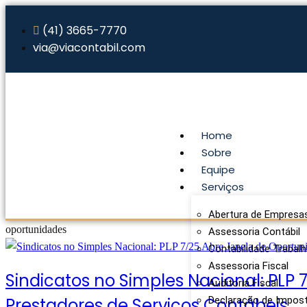
(41) 3665-7770
via@viacontabil.com
Home
Sobre
Equipe
Serviços
Abertura de Empresa
oportunidades
Assessoria Contábil
Contabilidade Trabalh
Assessoria Fiscal
Sindicatos no Simples Nacional: PLP
Auditoria Fiscal
Prestadores de Serviços Contábeis
Declaração de Impos