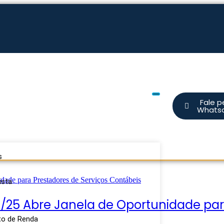
Fale p
Whats
s
ista
 7/25 Abre Janela de Oportunidade pa
to de Renda