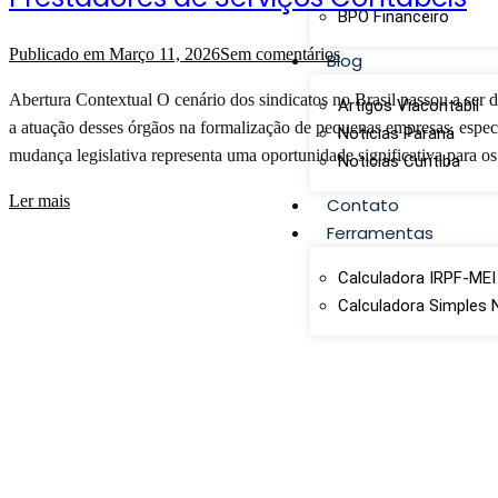
BPO Financeiro
Publicado em
Março 11, 2026
Sem comentários
Blog
Abertura Contextual O cenário dos sindicatos no Brasil passou a ser d
Artigos Viacontabil
a atuação desses órgãos na formalização de pequenas empresas, espe
Noticias Paraná
mudança legislativa representa uma oportunidade significativa para os
Noticias Curitiba
Ler mais
Contato
Ferramentas
Calculadora IRPF-MEI
Calculadora Simples 