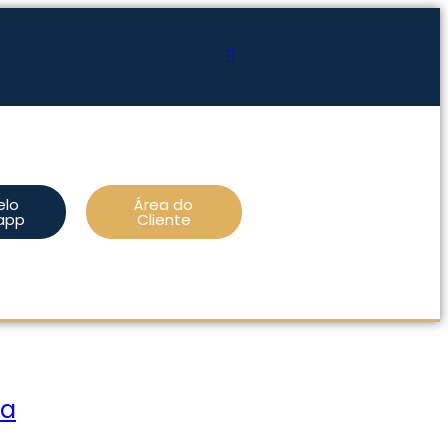
elo
Área do
app
Cliente
ra