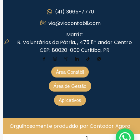
(41) 3665-7770
via@viacontabil.com
Matriz:
R. Voluntários da Pátria, , 475 11º andar Centro
CEP: 80020-000 Curitiba, PR
Área Contábil
Área de Gestão
Aplicativos
Orgulhosamente produzido por Contador Agora
1