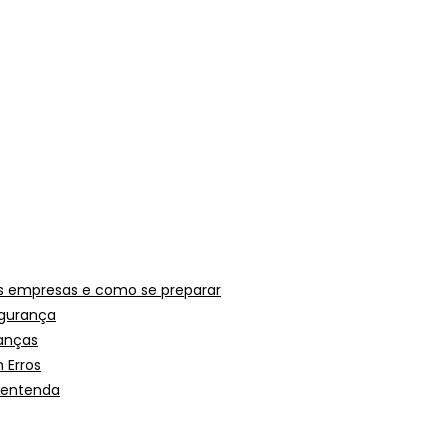
as empresas e como se preparar
egurança
danças
 Erros
 entenda