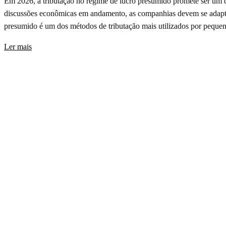
Em 2026, a tributação no regime de lucro presumido promete ser um do
discussões econômicas em andamento, as companhias devem se adapta
presumido é um dos métodos de tributação mais utilizados por peque
Ler mais