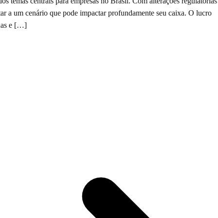
s temas centrais para empresas no Brasil. Com alterações regulatórias
r a um cenário que pode impactar profundamente seu caixa. O lucro
nas e […]