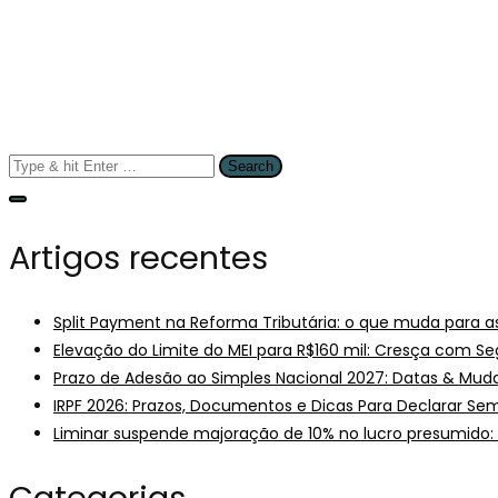
Artigos recentes
Split Payment na Reforma Tributária: o que muda para 
Elevação do Limite do MEI para R$160 mil: Cresça com S
Prazo de Adesão ao Simples Nacional 2027: Datas & Mu
IRPF 2026: Prazos, Documentos e Dicas Para Declarar Sem
Liminar suspende majoração de 10% no lucro presumido: