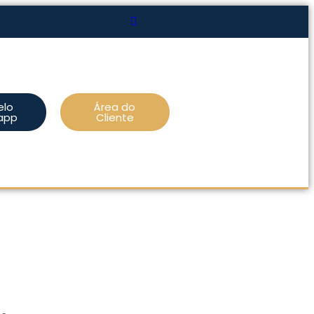
elo
Área do
app
Cliente