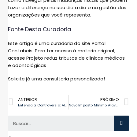
como navegar pelas mudanças fiscais que podem
fazer a diferença no seu dia a dia e na gestão das
organizações que você representa.
Fonte Desta Curadoria
Este artigo é uma curadoria do site Portal
Contabeis. Para ter acesso à materia original,
acesse
Projeto reduz tributos de clínicas médicas
e odontológicas
Solicite já uma consultoria personalizada!
ANTERIOR
PRÓXIMO
Entenda a Controvérsia: Alíquota Zero de IPI para Empresas do Simples Nacional
Novo Imposto Mínimo Alavanca Reformas: Efeitos no Sul e Sudeste