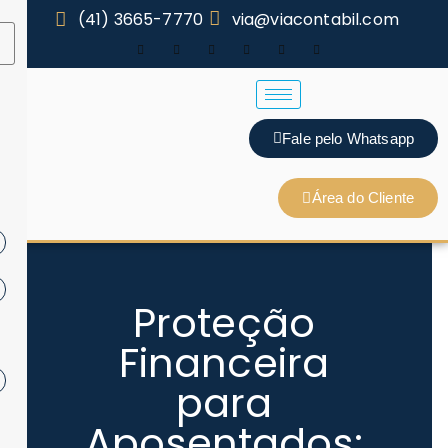
(41) 3665-7770
via@viacontabil.com
Fale pelo Whatsapp
Área do Cliente
Proteção
Financeira
para
Aposentados: