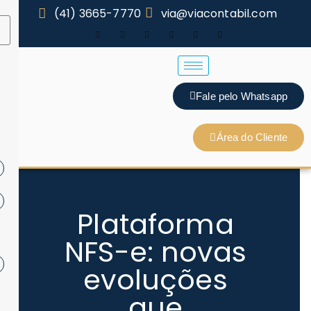
(41) 3665-7770
via@viacontabil.com
Fale pelo Whatsapp
Área do Cliente
Plataforma
NFS-e: novas
evoluções
que