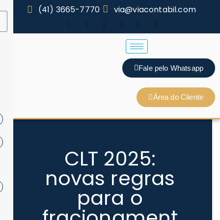
(41) 3665-7770
via@viacontabil.com
Fale pelo Whatsapp
Área do Cliente
CLT 2025:
novas regras
para o
fracionament