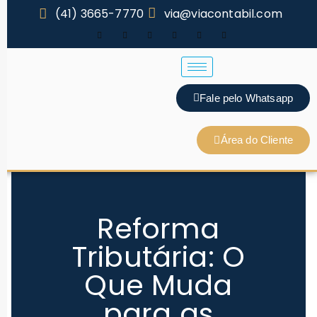
(41) 3665-7770
via@viacontabil.com
Fale pelo Whatsapp
Área do Cliente
Reforma
Tributária: O
Que Muda
para as