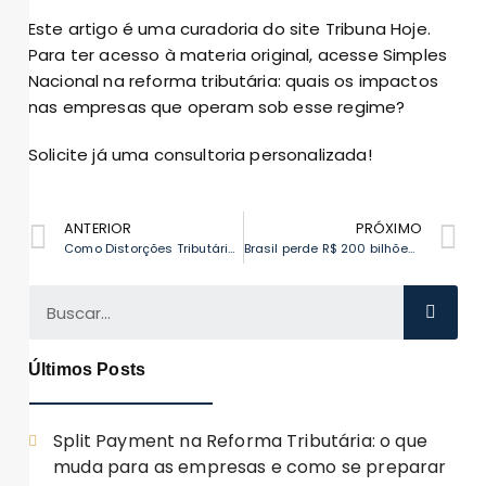
Este artigo é uma curadoria do site Tribuna Hoje.
Para ter acesso à materia original, acesse
Simples
Nacional na reforma tributária: quais os impactos
nas empresas que operam sob esse regime?
Solicite já uma consultoria personalizada!
ANTERIOR
PRÓXIMO
Como Distorções Tributárias Afetam a Arrecadação: Um Olhar sobre o Futuro Econômico do Brasil
Brasil perde R$ 200 bilhões ao ano com regimes tributários: entenda o impacto
Últimos Posts
Split Payment na Reforma Tributária: o que
muda para as empresas e como se preparar