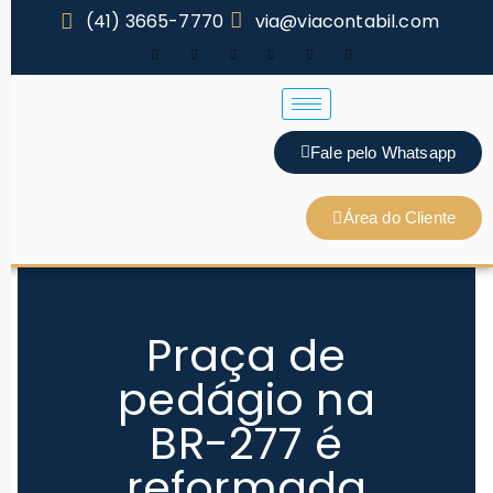
(41) 3665-7770
via@viacontabil.com
Fale pelo Whatsapp
Área do Cliente
Praça de
pedágio na
BR-277 é
reformada