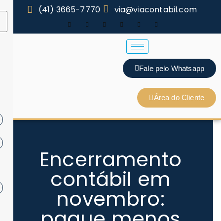
(41) 3665-7770
via@viacontabil.com
Fale pelo Whatsapp
Área do Cliente
Encerramento
contábil em
novembro:
pague menos