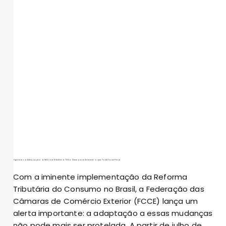
Urgência na Adequação à Reforma Tributária: Não Deixe para Amanhã o que Pode Fazer Hoje
Com a iminente implementação da Reforma
Tributária do Consumo no Brasil, a Federação das
Câmaras de Comércio Exterior (FCCE) lança um
alerta importante: a adaptação a essas mudanças
não pode mais ser protelada. A partir de julho de