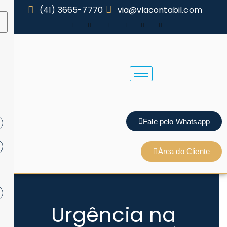
(41) 3665-7770
via@viacontabil.com
Fale pelo Whatsapp
Área do Cliente
Urgência na