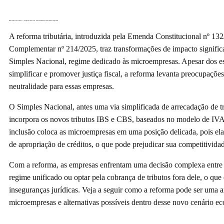
Reforma Tributária e o Simples Nacional: Uma Armadilha Para Microempresas
A reforma tributária, introduzida pela Emenda Constitucional nº 132
Complementar nº 214/2025, traz transformações de impacto significa
Simples Nacional, regime dedicado às microempresas. Apesar dos e
simplificar e promover justiça fiscal, a reforma levanta preocupações
neutralidade para essas empresas.
O Simples Nacional, antes uma via simplificada de arrecadação de tr
incorpora os novos tributos IBS e CBS, baseados no modelo de IVA
inclusão coloca as microempresas em uma posição delicada, pois ela
de apropriação de créditos, o que pode prejudicar sua competitivida
Com a reforma, as empresas enfrentam uma decisão complexa entre
regime unificado ou optar pela cobrança de tributos fora dele, o que
inseguranças jurídicas. Veja a seguir como a reforma pode ser uma a
microempresas e alternativas possíveis dentro desse novo cenário e