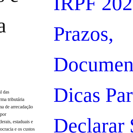
IRPF 202
a
Prazos,
Document
Dicas Pa
l das
rma tributária
ma de arrecadação
 por
Declarar
erais, estaduais e
ocracia e os custos