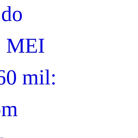
 do
o MEI
60 mil:
om