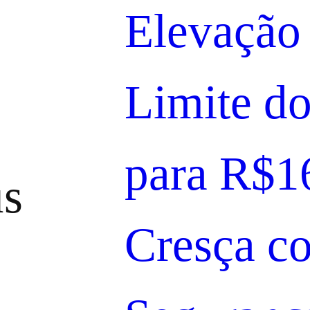
Elevação
Limite d
para R$1
s
Cresça c