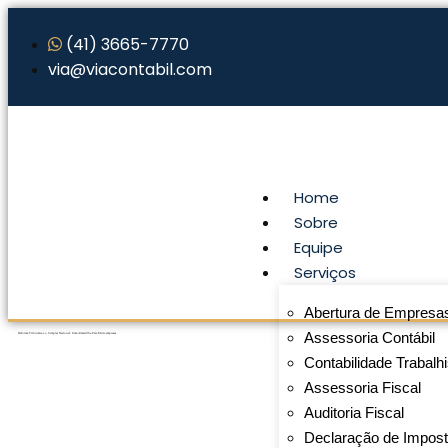
(41) 3665-7770
via@viacontabil.com
Home
Sobre
Equipe
Serviços
Abertura de Empresa
Assessoria Contábil
Reforma Tributária e o Simples Nacional: Uma Armadilha Para Microempresas
Contabilidade Trabalhi
Assessoria Fiscal
Auditoria Fiscal
Declaração de Impos