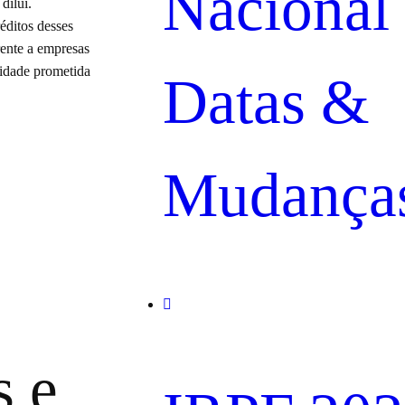
Nacional
dilui.
éditos desses
rente a empresas
uidade prometida
Datas &
Mudança
s e