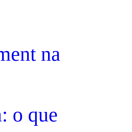
ment na
a: o que