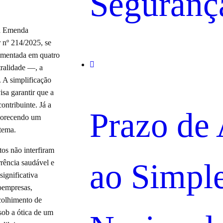
Seguranç
da Emenda
 nº 214/2025, se
amentada em quatro
utralidade —, a
. A simplificação
isa garantir que a
ontribuinte. Já a
Prazo de
avorecendo um
stema.
tos não interfiram
ao Simpl
rência saudável e
significativa
oempresas,
colhimento de
sob a ótica de um