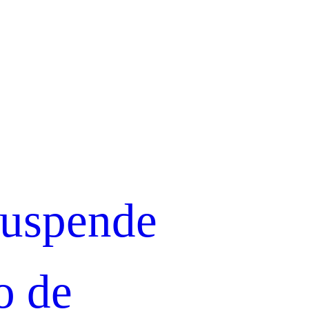
suspende
o de