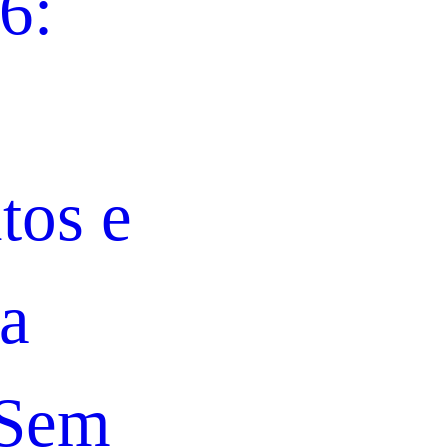
6:
os e
ra
 Sem