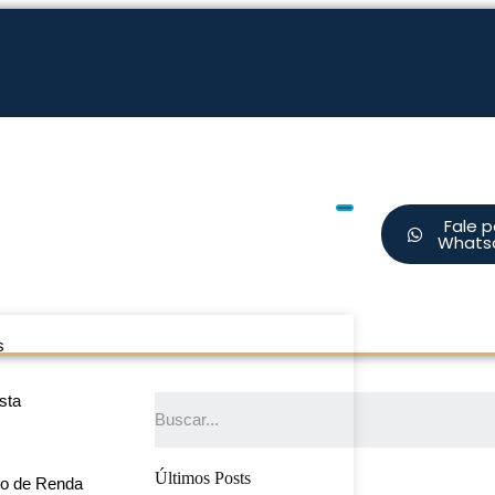
Fale p
Whats
s
sta
Últimos Posts
to de Renda