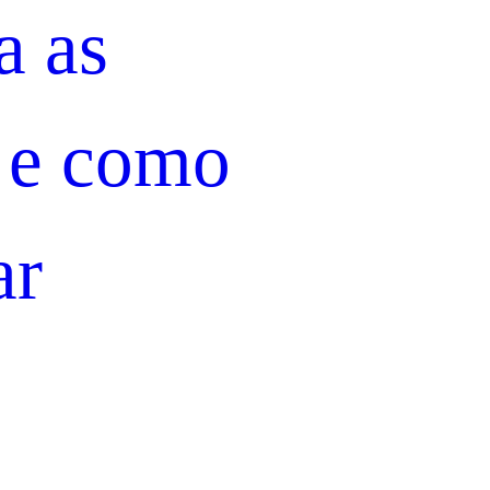
a as
 e como
ar