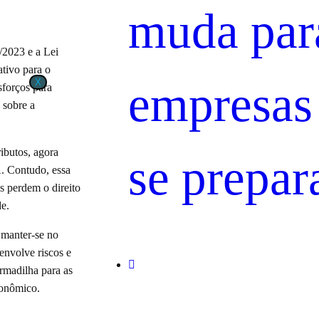
muda par
/2023 e a Lei
tivo para o
empresas
X
sforços para
 sobre a
ibutos, agora
se prepar
. Contudo, essa
s perdem o direito
de.
 manter-se no
 envolve riscos e
rmadilha para as
conômico.