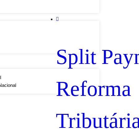
Split Pay
I
Reforma
Nacional
Tributári