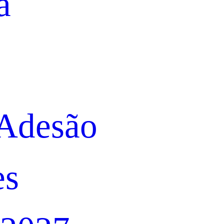
a
 Adesão
es