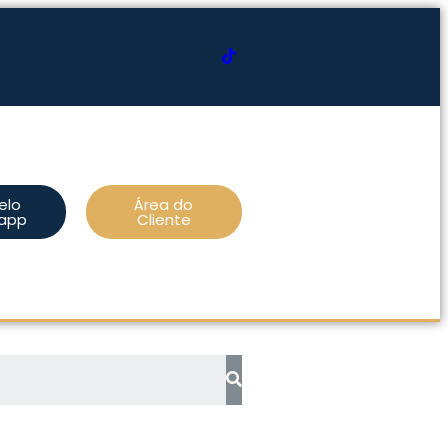
elo
Área do
app
Cliente