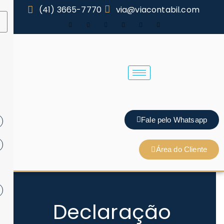
(41) 3665-7770
via@viacontabil.com
Fale pelo Whatsapp
Área do Cliente
Declaração