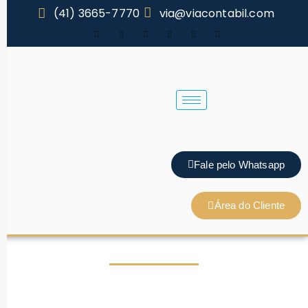
(41) 3665-7770
via@viacontabil.com
Fale pelo Whatsapp
Área do Cliente
Contabilidade em Curitiba - PR
Oferecemos serviços
de contabilidade