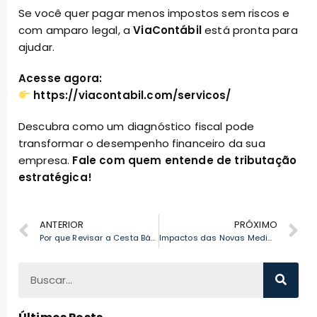
Se você quer pagar menos impostos sem riscos e
com amparo legal, a
ViaContábil
está pronta para
ajudar.
Acesse agora:
https://viacontabil.com/servicos/
Descubra como um diagnóstico fiscal pode
transformar o desempenho financeiro da sua
empresa.
Fale com quem entende de tributação
estratégica!
ANTERIOR
PRÓXIMO
Por que Revisar a Cesta Básica e o Simples Nacional é Vital para a Economia Brasileira?
Impactos das Novas Medidas Fiscais: O Que Muda com a Substituição do Aumento do IOF?