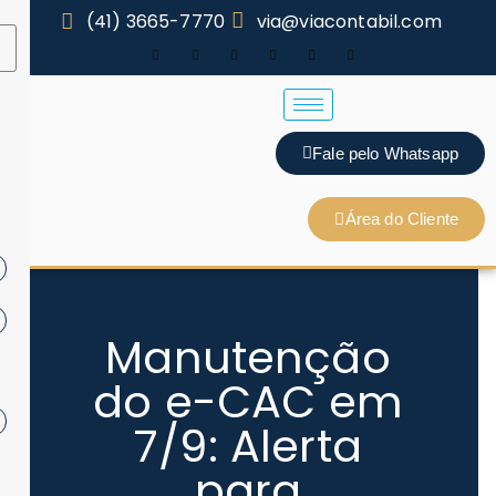
(41) 3665-7770
via@viacontabil.com
Fale pelo Whatsapp
Área do Cliente
Manutenção
do e-CAC em
7/9: Alerta
para