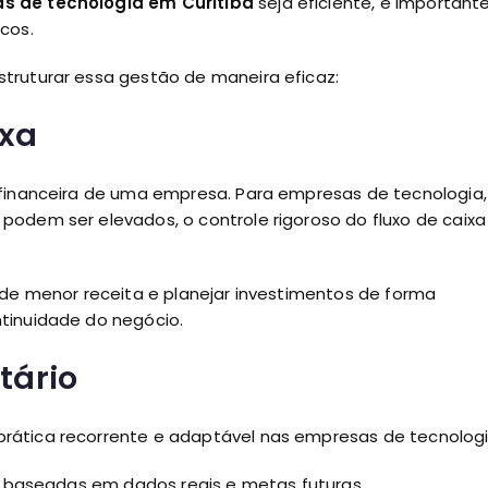
s de tecnologia em Curitiba
seja eficiente, é important
icos.
truturar essa gestão de maneira eficaz:
ixa
financeira de uma empresa. Para empresas de tecnologia,
odem ser elevados, o controle rigoroso do fluxo de caixa
 de menor receita e planejar investimentos de forma
tinuidade do negócio.
tário
rática recorrente e adaptável nas empresas de tecnolog
as baseadas em dados reais e metas futuras.