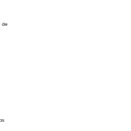
z de
as