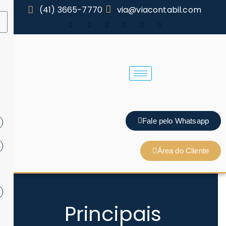
(41) 3665-7770
via@viacontabil.com
Fale pelo Whatsapp
Área do Cliente
Principais